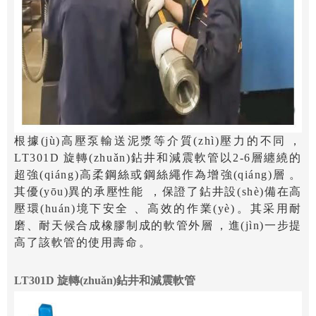
根據(jù)高壓泵輸送泥漿等介質(zhì)壓力的不同，
LT301D 旋轉(zhuǎn)鉆井和減震軟管以2-6層纏繞的
超強(qiáng)高柔鋼絲或鋼絲繩作為增強(qiáng)層。
其優(yōu)異的承壓性能，保證了鉆井設(shè)備在高
壓環(huán)境下安全、高效的作業(yè)。其采用耐
磨、耐天候合成橡膠制成的軟管外層，進(jìn)一步提
高了該軟管的使用壽命。
LT301D 旋轉(zhuǎn)鉆井和減震軟管