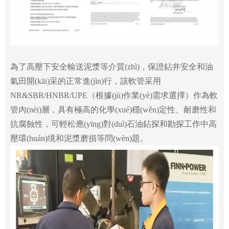
為了高壓下安全輸送泥漿等介質(zhì)，保證鉆井安全和油
氣田開(kāi)采的正常進(jìn)行，該軟管采用
NR&SBR/HNBR/UPE（根據(jù)作業(yè)需求選擇）作為軟
管內(nèi)層，具有極高的化學(xué)穩(wěn)定性、耐磨性和
抗腐蝕性，可輕松應(yīng)對(duì)石油鉆探和勘探工作中高
壓環(huán)境和泥漿磨損等問(wèn)題。