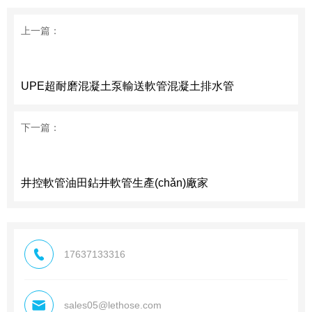
上一篇：
UPE超耐磨混凝土泵輸送軟管混凝土排水管
下一篇：
井控軟管油田鉆井軟管生產(chǎn)廠家
17637133316
sales05@lethose.com