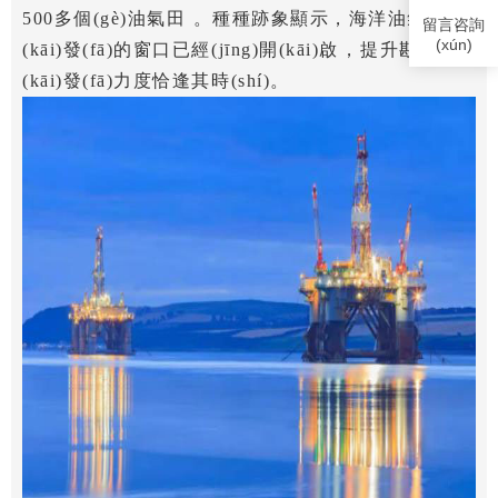
500多個(gè)油氣田。種種跡象顯示，海洋油氣大開
留言咨詢
(xún)
(kāi)發(fā)的窗口已經(jīng)開(kāi)啟，提升勘探開
(kāi)發(fā)力度恰逢其時(shí)。