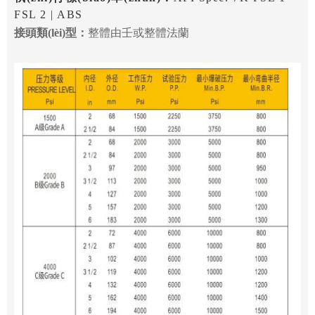
FSL 2 | ABS
接頭類(lèi)型：
整體由壬或整體法蘭