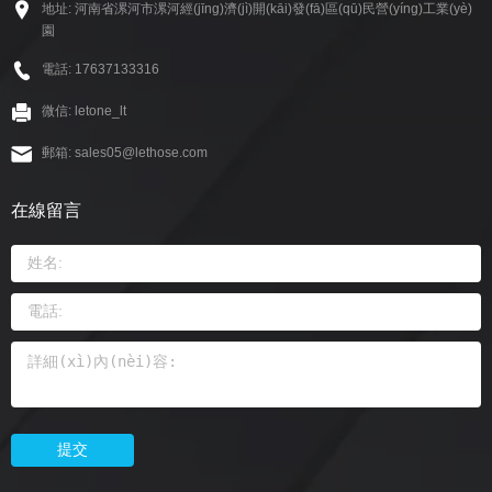
地址: 河南省漯河市漯河經(jīng)濟(jì)開(kāi)發(fā)區(qū)民營(yíng)工業(yè)
園
電話: 17637133316
微信: letone_lt
郵箱: sales05@lethose.com
在線留言
提交