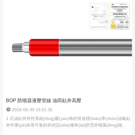
BOP 防噴器液壓管線 油田鉆井高壓
2026-06-30 15:01:35
1.石油鉆井井控系統(tǒng)嚴(yán)格的管道標(biāo)準(zhǔn)油氣鉆
井作業(yè)依靠可靠的井控設(shè)備來(lái)防范井噴風(fēng)險
(xiǎn)，其中BOP（防噴器）設(shè)備是核心安全屏障。