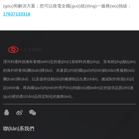
(gòu)和解決方案；您可以致電全國(guó)統(tǒng)一服務(wù)熱線：
17637133316
漯河利通科技擁有著穩(wěn)定的進(jìn)口原材料供應(yīng)、富有經(jīng)驗(yàn)
的海外研發(fā)團(tuán)隊(duì)、高素質(zhì)的國(guó)內(nèi)銷(xiāo)售服務(wù)
團(tuán)隊(duì)，以及值得信賴(lài)的橡膠制品生產(chǎn)、總成制作與測(cè)試
設(shè)備，將為國(guó)內(nèi)外用戶(hù)持續(xù)穩(wěn)定的提供品質(zhì)過
(guò)硬的產(chǎn)品與定制化的服務(wù)。
聯(lián)系我們